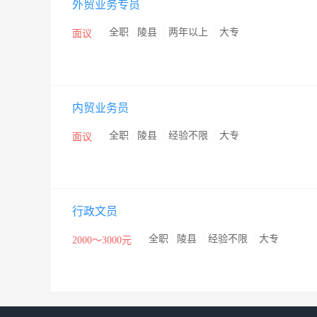
外贸业务专员
/
全职
/
陵县
/
两年以上
/
大专
面议
内贸业务员
/
全职
/
陵县
/
经验不限
/
大专
面议
行政文员
/
全职
/
陵县
/
经验不限
/
大专
2000～3000元