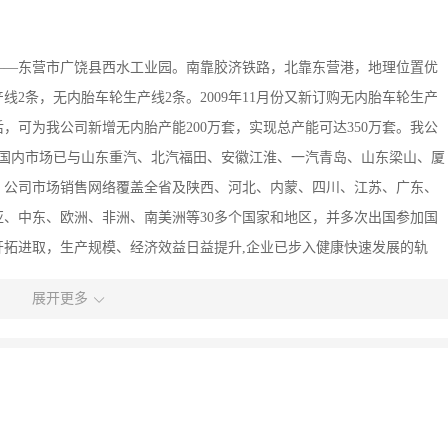
——东营市广饶县西水工业园。南靠胶济铁路，北靠东营港，地理位置优
线2条，无内胎车轮生产线2条。2009年11月份又新订购无内胎车轮生产
后，可为我公司新增无内胎产能200万套，实现总产能可达350万套。我公
目前国内市场已与山东重汽、北汽福田、安徽江淮、一汽青岛、山东梁山、厦
，公司市场销售网络覆盖全省及陕西、河北、内蒙、四川、江苏、广东、
、中东、欧洲、非洲、南美洲等30多个国家和地区，并多次出国参加国
拓进取，生产规模、经济效益日益提升,企业已步入健康快速发展的轨
，工程技术人员精良，自创办公司至今已发展成为集载重汽车型钢钢圈、
展开更多
0多个品种，基本满足全球卡车、客车用户的需求。