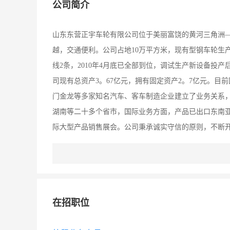
公司简介
山东东营正宇车轮有限公司位于美丽富饶的黄河三角洲
越，交通便利。公司占地10万平方米，现有型钢车轮生产
线2条，2010年4月底已全部到位，调试生产新设备投产
司现有总资产3。67亿元，拥有固定资产2。7亿元。
门金龙等多家知名汽车、客车制造企业建立了业务关系
湖南等二十多个省市，国际业务方面，产品已出口东南亚
际大型产品销售展会。公司秉承诚实守信的原则，不断开
道。公司起点高，设备一次性投资到位，模具工艺精湛
轻卡系列、50 DC、150 DC以及工程机械类车轮10
在招职位